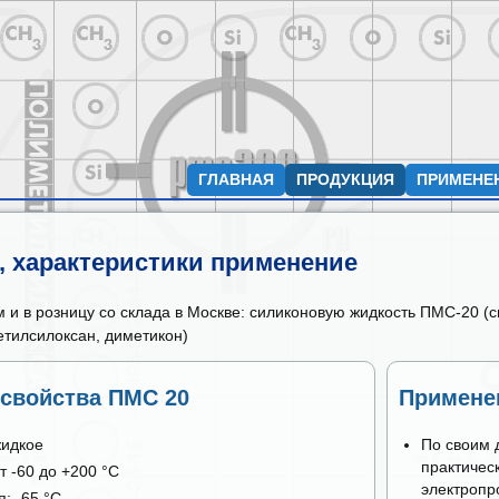
ГЛАВНАЯ
ПРОДУКЦИЯ
ПРИМЕНЕ
а, характеристики применение
 и в розницу со склада в Москве: силиконовую жидкость ПМС-20 (
тилсилоксан, диметикон)
 свойства ПМС 20
Примене
жидкое
По своим 
практичес
т -60 до +200 °С
электропр
: -65 °С