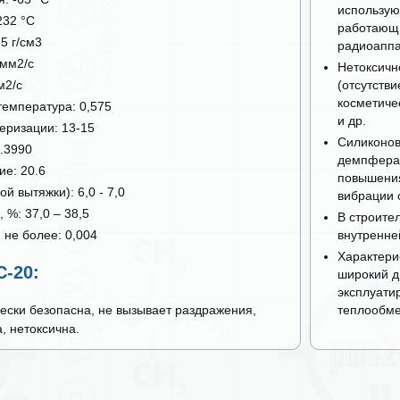
использую
232 °С
работающи
5 г/см3
радиоаппа
 мм2/с
Нетоксичн
м2/с
(отсутстви
косметиче
температура: 0,575
и др.
еризации: 13-15
Силиконов
.3990
демпфера 
е: 20.6
повышения
й вытяжки): 6,0 - 7,0
вибрации 
 %: 37,0 – 38,5
В строите
 не более: 0,004
внутренне
Характери
-20:
широкий д
эксплуатир
ески безопасна, не вызывает раздражения,
теплообме
, нетоксична.