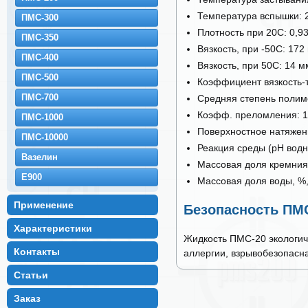
Температура вспышки: 
ПМС-300
Плотность при 20С: 0,93
ПМС-350
Вязкость, при -50С: 172
ПМС-400
Вязкость, при 50С: 14 м
ПМС-500
Коэффициент вязкость-
ПМС-700
Средняя степень полим
Коэфф. преломления: 1
ПМС-1000
Поверхностное натяжени
ПМС-10000
Реакция среды (рН водно
Вазелин
Массовая доля кремния,
E900
Массовая доля воды, %,
Применение
Безопасность ПМС
Характеристики
Жидкость ПМС-20 экологич
Контакты
аллергии, взрывобезопасна
Статьи
Заказ